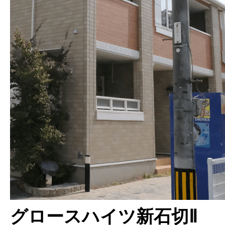
グロースハイツ新石切Ⅱ