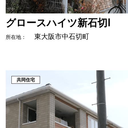
グロースハイツ新石切Ⅰ
東大阪市中石切町
所在地：
共同住宅