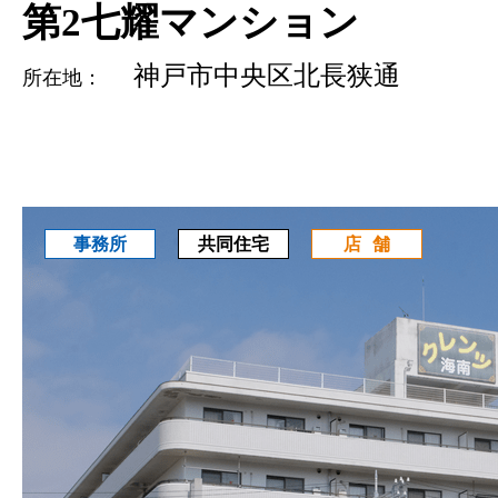
第2七耀マンション
神戸市中央区北長狭通
所在地：
共同住宅
事務所
店舗